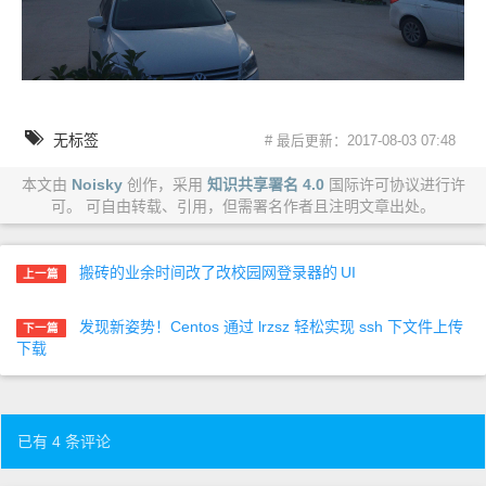
无标签
# 最后更新：2017-08-03 07:48
本文由
Noisky
创作，采用
知识共享署名 4.0
国际许可协议进行许
可。 可自由转载、引用，但需署名作者且注明文章出处。
搬砖的业余时间改了改校园网登录器的
UI
上一篇
发现新姿势！Centos 通过 lrzsz 轻松实现 ssh 下文件上传
下一篇
下载
已有 4 条评论