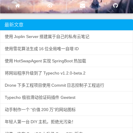
最新文章
使用
Joplin Server
搭建属于自己的私有云笔记
使用雪花算法生成
16
位全局唯一自增
ID
使用
HotSwapAgent
实现
SpringBoot
热加载
将网站程序升级到了 Typecho v1.2.0-beta.2
Drone
下多工程项目使用
Commit
日志控制子工程运行
Typecho 极验滑动验证码插件 Geetest
动手制作一个
“价值
200
万”的网站图标
年轻人第一台
DIY
主机，拒绝光污染！