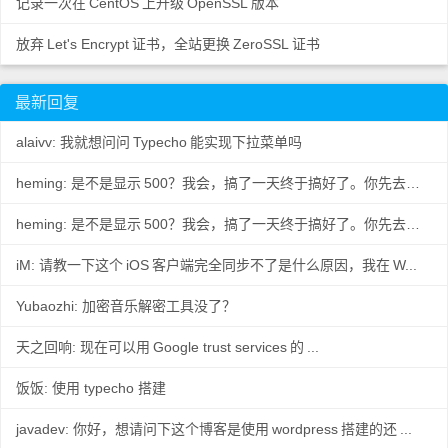
记录一次在
CentOS
上升级
OpenSSL
版本
放弃
Let's Encrypt
证书，全站更换
ZeroSSL
证书
最新回复
alaivv: 我就想问问
Typecho
能实现下拉菜单吗
heming: 是不是显示
500？我会，搞了一天终于搞好了。你先去数据
..
heming: 是不是显示
500？我会，搞了一天终于搞好了。你先去数据
..
iM: 请教一下这个
iOS
客户端完全同步不了是什么原因，我在
W...
Yubaozhi: 加密音乐解密工具没了？
天之回响: 现在可以用
Google trust services
的
...
饭饭: 使用 typecho 搭建
javadev: 你好，想请问下这个博客是使用
wordpress
搭建的还
...