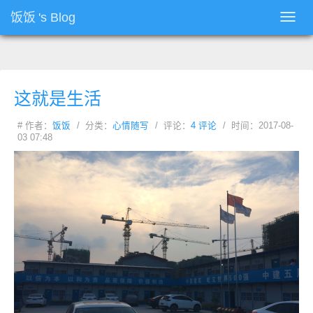
饭饭
's Blog
Toggl
navig
这就是生活
# 作者：
饭饭
/ 分类：
心情随写
/ 评论：
4 评论
/ 时间：2017-08-
03 07:48