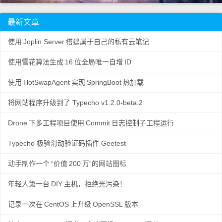
最新文章
使用
Joplin Server
搭建属于自己的私有云笔记
使用雪花算法生成
16
位全局唯一自增
ID
使用
HotSwapAgent
实现
SpringBoot
热加载
将网站程序升级到了 Typecho v1.2.0-beta.2
Drone
下多工程项目使用
Commit
日志控制子工程运行
Typecho 极验滑动验证码插件 Geetest
动手制作一个
“价值
200
万”的网站图标
年轻人第一台
DIY
主机，拒绝光污染！
记录一次在
CentOS
上升级
OpenSSL
版本