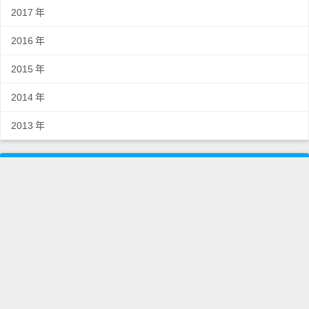
2017
年
2016
年
2015
年
2014
年
2013
年
其他
文章 RSS
评论 RSS
赞助 Sponsor
Powered by
Typecho))) &
豫公网安备 41019702002679
号
豫
ICP
备
16034017
号-3