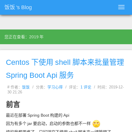
饭饭
's Blog
Toggl
navig
您正在查看：2019
年
Centos
下使用
shell
脚本来批量管理
Spring Boot Api
服务
# 作者：
饭饭
/ 分类：
学习心得
/ 评论：
1 评论
/ 时间：2019-12-
30 21:26
前言
最近在部署
Spring Boot
构建的
Api
因为有多个
jar
要启动，启动的参数也都不一样