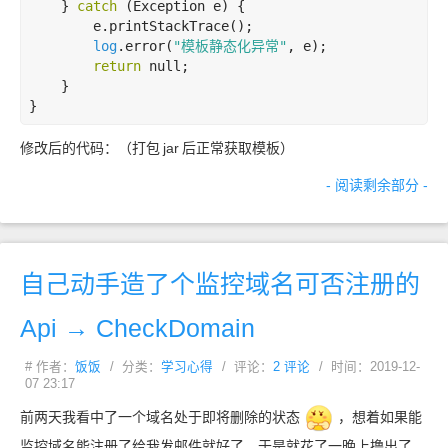
    } 
catch
 (Exception e) {

        e.printStackTrace();

log
.error(
"模板静态化异常
"
, e);

return
 null;

    }

}
修改后的代码：（打包
jar
后正常获取模板）
- 阅读剩余部分 -
自己动手造了个监控域名可否注册的
Api → CheckDomain
# 作者：
饭饭
/ 分类：
学习心得
/ 评论：
2 评论
/ 时间：2019-12-
07 23:17
前两天我看中了一个域名处于即将删除的状态
，想着如果能
监控域名能注册了给我发邮件就好了，于是就花了一晚上撸出了