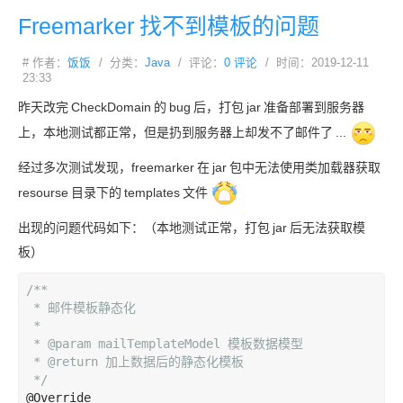
Freemarker
找不到模板的问题
# 作者：
饭饭
/ 分类：
Java
/ 评论：
0 评论
/ 时间：2019-12-11
23:33
昨天改完
CheckDomain
的
bug
后，打包
jar
准备部署到服务器
上，本地测试都正常，但是扔到服务器上却发不了邮件了
...
经过多次测试发现，freemarker
在
jar
包中无法使用类加载器获取
resourse
目录下的
templates
文件
出现的问题代码如下：（本地测试正常，打包
jar
后无法获取模
板）
/**

 * 邮件模板静态化

 *

 * @param mailTemplateModel 模板数据模型

 * @return 加上数据后的静态化模板

 */
@