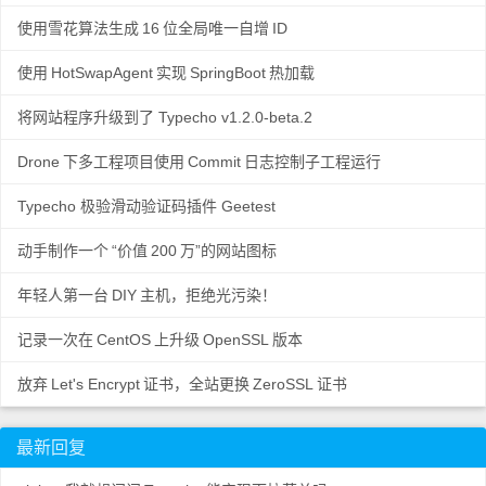
使用雪花算法生成
16
位全局唯一自增
ID
使用
HotSwapAgent
实现
SpringBoot
热加载
将网站程序升级到了 Typecho v1.2.0-beta.2
Drone
下多工程项目使用
Commit
日志控制子工程运行
Typecho 极验滑动验证码插件 Geetest
动手制作一个
“价值
200
万”的网站图标
年轻人第一台
DIY
主机，拒绝光污染！
记录一次在
CentOS
上升级
OpenSSL
版本
放弃
Let's Encrypt
证书，全站更换
ZeroSSL
证书
最新回复