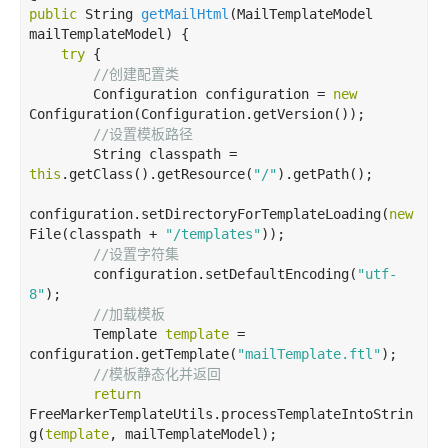
public
 String 
getMailHtml
(MailTemplateModel 
mailTemplateModel)
{

try
 {

//
创建配置类
        Configuration configuration = 
new
Configuration(Configuration.getVersion());

//
设置模板路径
        String classpath = 
this
.getClass().getResource(
"/"
).getPath();

configuration.setDirectoryForTemplateLoading(
new
File(classpath + 
"/templates"
));

//
设置字符集
        configuration.setDefaultEncoding(
"utf-
8"
);

//
加载模板
        Template 
template
 = 
configuration.getTemplate(
"mailTemplate.ftl"
);

//
模板静态化并返回
return
FreeMarkerTemplateUtils.processTemplateIntoStrin
g(
template
, mailTemplateModel);
