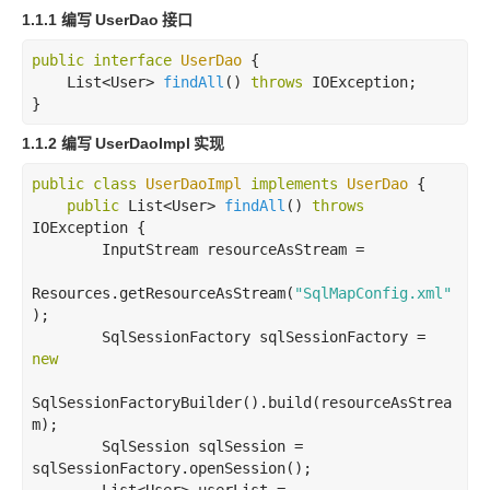
1.1.1 编写
UserDao
接口
public
interface
UserDao
{

List<User> 
findAll
()
throws
 IOException
;

}
1.1.2 编写
UserDaoImpl
实现
public
class
UserDaoImpl
implements
UserDao
{

public
 List<User> 
findAll
()
throws
IOException 
{

        InputStream resourceAsStream = 

Resources.getResourceAsStream(
"SqlMapConfig.xml"
);

        SqlSessionFactory sqlSessionFactory = 
new
SqlSessionFactoryBuilder().build(resourceAsStrea
m);

        SqlSession sqlSession = 
sqlSessionFactory.openSession();
