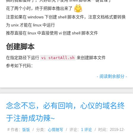
搞的我都蛋疼了，只好研究下使用
shell
脚本来一键管理了
花了两个小时，终于把脚本撸出来了
注意如果在
windows
下创建
shell
脚本文件，注意文档格式要转换
为
unix
才能在
linux
中运行
推荐直接在
linux
中直接使用
vi
创建
shell
脚本文件
创建脚本
在指定路径下运行
来创建脚本文件
vi startAll.sh
参考如下代码：
- 阅读剩余部分 -
念念不忘，必有回响，心仪的域名终
于注册成功辣~
# 作者：
饭饭
/ 分类：
心情随写
/ 评论：
1 评论
/ 时间：2019-12-