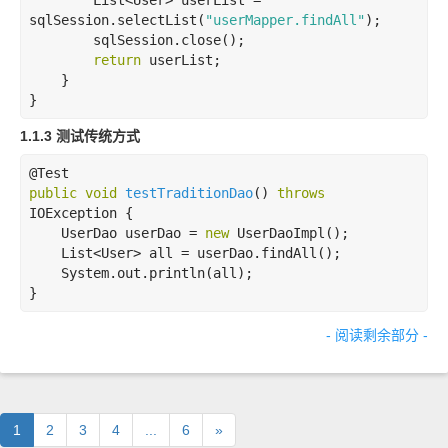
        List<User> userList = 
sqlSession.selectList(
"userMapper.findAll"
);

        sqlSession.close();

return
 userList;

    }

}
1.1.3 测试传统方式
@Test
public
void
testTraditionDao
()
throws
IOException 
{

    UserDao userDao = 
new
 UserDaoImpl();

    List<User> all = userDao.findAll();

    System.out.println(all);

}
- 阅读剩余部分 -
1
2
3
4
...
6
»