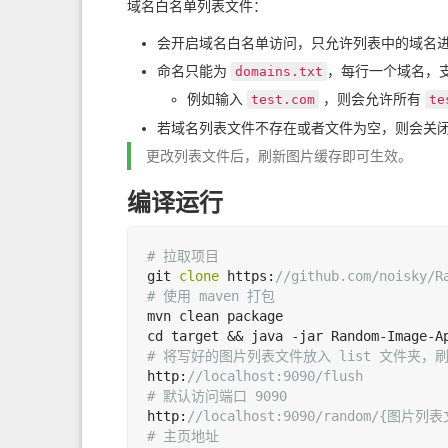
域名白名单列表文件：
会开启域名白名单访问，只允许列表中的域名
命名只能为
，每行一个域名，
domains.txt
例如输入
，则会允许所有
test.com
te
若域名列表文件不存在或者文件为空，则会关
更改列表文件后，刷新图片缓存即可生效。
编译运行
# 拉取项目
git 
clone
 https:
//github.com/noisky/R
# 使用 maven 打包
mvn clean package

cd target && java -jar Random-Image-A
# 将写好的图片列表文件放入 list 文件夹
http:
//localhost:9090/flush
# 默认访问端口 9090
http:
//localhost:9090/random/{图片列
# 主页地址