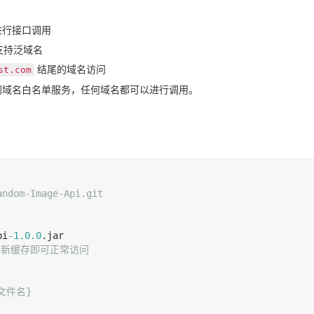
进行接口调用
支持泛域名
结尾的域名访问
st.com
闭域名白名单服务，任何域名都可以进行调用。
andom-Image-Api.git
pi
-1.0
.0
，刷新缓存即可正常访问
表文件名}