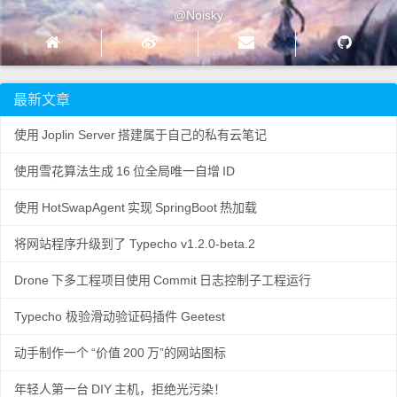
@Noisky
最新文章
使用
Joplin Server
搭建属于自己的私有云笔记
使用雪花算法生成
16
位全局唯一自增
ID
使用
HotSwapAgent
实现
SpringBoot
热加载
将网站程序升级到了 Typecho v1.2.0-beta.2
Drone
下多工程项目使用
Commit
日志控制子工程运行
Typecho 极验滑动验证码插件 Geetest
动手制作一个
“价值
200
万”的网站图标
年轻人第一台
DIY
主机，拒绝光污染！