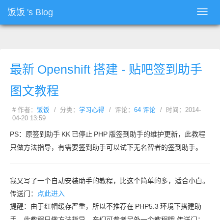
饭饭
's Blog
Toggl
navig
最新
Openshift
搭建 - 贴吧签到助手
图文教程
# 作者：
饭饭
/ 分类：
学习心得
/ 评论：
64 评论
/ 时间：2014-
04-20 13:59
PS：原签到助手
KK
已停止
PHP
版签到助手的维护更新，此教程
只做方法指导，有需要签到助手可以试下无名智者的签到助手。
我又写了一个自动安装助手的教程，比这个简单的多，适合小白。
传送门：
点此进入
提醒：由于红帽缓存严重，所以不推荐在
PHP5.3
环境下搭建助
手，此教程只做方法指导，亲们可参考另外一个教程哦 传送门：