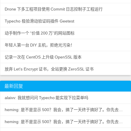
Drone
下多工程项目使用
Commit
日志控制子工程运行
Typecho 极验滑动验证码插件 Geetest
动手制作一个
“价值
200
万”的网站图标
年轻人第一台
DIY
主机，拒绝光污染！
记录一次在
CentOS
上升级
OpenSSL
版本
放弃
Let's Encrypt
证书，全站更换
ZeroSSL
证书
最新回复
alaivv: 我就想问问
Typecho
能实现下拉菜单吗
heming: 是不是显示
500？我会，搞了一天终于搞好了。你先去数据
..
heming: 是不是显示
500？我会，搞了一天终于搞好了。你先去数据
..