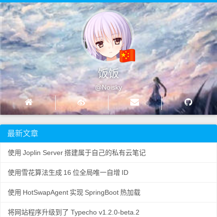
饭饭
@Noisky
最新文章
使用
Joplin Server
搭建属于自己的私有云笔记
使用雪花算法生成
16
位全局唯一自增
ID
使用
HotSwapAgent
实现
SpringBoot
热加载
将网站程序升级到了 Typecho v1.2.0-beta.2