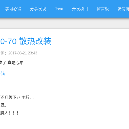
学习心得
分享发现
Java
开发项目
留言板
友情
0-70 散热改装
间：2017-08-21 23:43
次了 真是心累
不错
最后还升级下
i7
主板
...
心累。
折腾人！！！