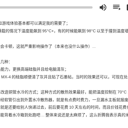
和游戏体验基本都可以满足我的需要了；
满载的情况下温度能飙到
95°C+，有的时候能飙到
98°C
以至于撞到温度
会卡顿，这就严重影响操作了（本来也没什么操作）...
下几种：
热能力，更换高端硅脂并且给电脑清灰；
了
MX-4
的硅脂顺便清了灰并且贴了石墨帖，当时的效果还可以，可现在处
体改造铜管水冷的方式；这种方式的散热效果最好，能把温度控制在
70°C
后经软管引出到外置水冷散热器，就是有点费时费力，一旦漏水主板就报
，就是还要给别人快递过去，前后要花费
10
天左右的时间，而且价钱花费
不能背着水冷箱到处跑吧
...
整体来说还是太麻烦了，这么折腾我表示真的