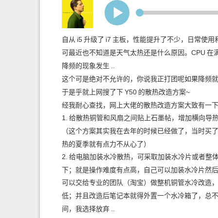
We Don't Talk Anymore
Charlie Puth/Selena Gomez
自从
i5
升级了
i7
主板，性能提升了不少，日常使用
可最近也不知道是天气太热还是什么原因。CPU
在
降频的现象发生
..
这个可是绝对不允许的，你说我正打团呢如果降频就
于是乎就上网搜了下
Y50
的散热改造方案~
经我耐心查找，网上大佬的散热改造方案大致有一
1.
给散热铜管和风扇之间贴上石墨帖，增加横向导
（这个方案其实我在去年的时候已经做了，当时买
热的夏季就有点力不从心了）
2.
给电脑加装水冷散热，可采取加装水冷片或者整
下；就是操作难度有点高，自己可以加装水冷片然
可以交给专业的团队（淘宝）做整机铜管水冷改造
低；并且改造后笔记本就得外置一个水冷箱了，总
间，我选择放弃
..