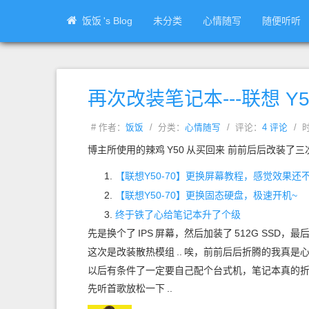
饭饭
's Blog
未分类
心情随写
随便听听
再次改装笔记本---联想 Y5
# 作者：
饭饭
/ 分类：
心情随写
/ 评论：
4 评论
/ 时
博主所使用的辣鸡
Y50
从买回来 前前后后改装了三
【联想
Y50-70】更换屏幕教程，感觉效果还
【联想
Y50-70】更换固态硬盘，极速开机~
终于铁了心给笔记本升了个级
先是换个了
IPS
屏幕，然后加装了
512G SSD，
这次是改装散热模组
..
唉，前前后后折腾的我真是
以后有条件了一定要自己配个台式机，笔记本真的
先听首歌放松一下
..