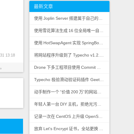
最新文章
使用
Joplin Server
搭建属于自己的私有云笔记
使用雪花算法生成
16
位全局唯一自增
ID
使用
HotSwapAgent
实现
SpringBoot
热加载
将网站程序升级到了 Typecho v1.2.0-beta.2
1 13:18
。
Drone
下多工程项目使用
Commit
日志控制子工程运
Typecho 极验滑动验证码插件 Geetest
动手制作一个
“价值
200
万”的网站图标
年轻人第一台
DIY
主机，拒绝光污染！
记录一次在
CentOS
上升级
OpenSSL
版本
放弃
Let's Encrypt
证书，全站更换
ZeroSSL
证书