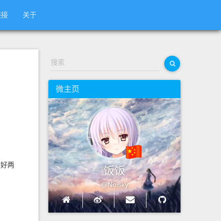
链接
关于
搜索
微主页
恰好两
饭饭
@Noisky