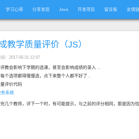
学习心得
分享发现
Java
开发项目
留言板
友情
成教学质量评价（JS）
间：2017-05-31 12:07
行评教会影响下学期的选课，甚至会影响成绩的录入
...
，每个选项都得慢慢选，点下来整个人都不好了
..
质量评价代码
教务系统
评完几个教师，评下一个时，有可能提示，与之前的评分相同，那是因为
。