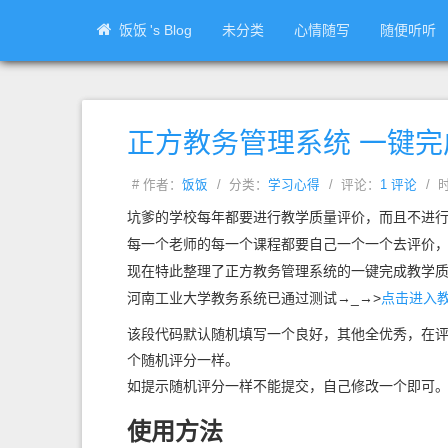
饭饭
's Blog
未分类
心情随写
随便听听
正方教务管理系统 一键完
# 作者：
饭饭
/ 分类：
学习心得
/ 评论：
1 评论
/ 时
坑爹的学校每年都要进行教学质量评价，而且不进
每一个老师的每一个课程都要自己一个一个去评价
现在特此整理了正方教务管理系统的一键完成教学
河南工业大学教务系统已通过测试→_→>
点击进入
该段代码默认随机填写一个良好，其他全优秀，在
个随机评分一样。
如提示随机评分一样不能提交，自己修改一个即可
使用方法