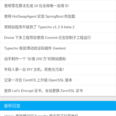
使用雪花算法生成
16
位全局唯一自增
ID
使用
HotSwapAgent
实现
SpringBoot
热加载
将网站程序升级到了 Typecho v1.2.0-beta.2
Drone
下多工程项目使用
Commit
日志控制子工程运行
Typecho 极验滑动验证码插件 Geetest
动手制作一个
“价值
200
万”的网站图标
年轻人第一台
DIY
主机，拒绝光污染！
记录一次在
CentOS
上升级
OpenSSL
版本
放弃
Let's Encrypt
证书，全站更换
ZeroSSL
证书
最新回复