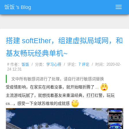
饭饭
's Blog
Toggl
navig
搭建
softEther，组建虚拟局域网，和
基友畅玩经典单机~
# 作者：
饭饭
/ 分类：
学习心得
/ 评论：
7 评论
/ 时间：2020-02-
24 12:31
文中所有敏感词进行了处理，请自行进行敏感词替换
受疫情影响，在家实在闲着没事，就开始瞎折腾了
...
主流游戏玩腻了，就想找着基友来重温经典，打打红警，玩玩
cs...，感受一下全球苏维埃的成就感