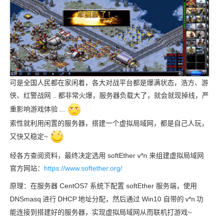
可是全国人民都在家闲着，各大对战平台都是爆满状态，浩方、游
侠、红警战网
.. 都非常火爆，服务器负载大了，就会就现掉线，严
重影响游戏体验
...
索性就利用闲置的服务器，搭建一个虚拟局域网，都是自己人玩，
又快又稳定~
经各方查阅资料，最终决定选用 softEther v*n 来组建虚拟局域网
官方网站：
https://www.softether.org/
原理：在服务器 CentOS7 系统下配置 softEther 服务端，使用
DNSmasq
进行
DHCP
地址分配，然后通过 Win10 自带的
v*n
功
能连接到搭建好的服务器，实现虚拟局域网从而联机打游戏~