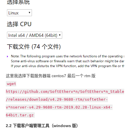
这里我选择下载服务器端 centos7 最后一个
rtm
版
wget
https://github.com/SoftEtherv*n/SoftEtherv*n_Stable
/releases/download/v4.29-9680-rtm/softether-
v*nserver-v4.29-9680-rtm-2019.02.28-linux-x64-
64bit.tar.gz
2.2 下载客户端管理工具（windows
版）